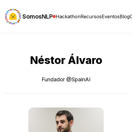
SomosNLP
Hackathon
Recursos
Eventos
Blog
Néstor Álvaro
Fundador @SpainAI