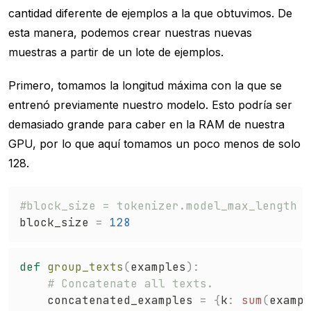
cantidad diferente de ejemplos a la que obtuvimos. De
esta manera, podemos crear nuestras nuevas
muestras a partir de un lote de ejemplos.
Primero, tomamos la longitud máxima con la que se
entrenó previamente nuestro modelo. Esto podría ser
demasiado grande para caber en la RAM de nuestra
GPU, por lo que aquí tomamos un poco menos de solo
128.
#block_size = tokenizer.model_max_length
block_size 
=
128
def
group_texts
(
examples
)
:
# Concatenate all texts.
    concatenated_examples 
=
{
k
:
sum
(
exampl