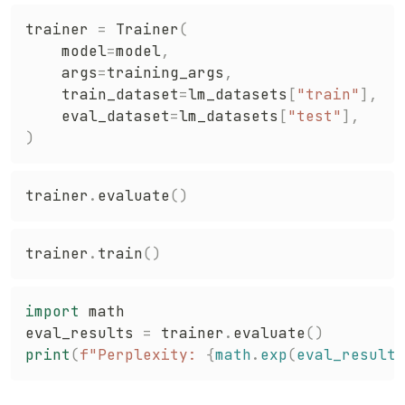
trainer 
=
 Trainer
(
    model
=
model
,
    args
=
training_args
,
    train_dataset
=
lm_datasets
[
"train"
]
,
    eval_dataset
=
lm_datasets
[
"test"
]
,
)
trainer
.
evaluate
(
)
trainer
.
train
(
)
import
 math

eval_results 
=
 trainer
.
evaluate
(
)
print
(
f"Perplexity: 
{
math
.
exp
(
eval_results