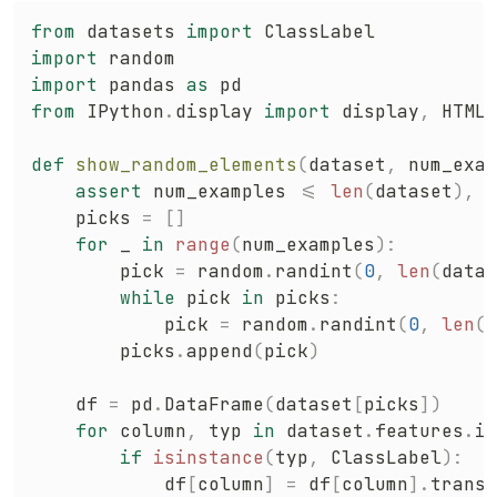
from
 datasets 
import
import
import
 pandas 
as
from
 IPython
.
display 
import
 display
,
 HTML

def
show_random_elements
(
dataset
,
 num_exam
assert
 num_examples 
<=
len
(
dataset
)
,
"
    picks 
=
[
]
for
 _ 
in
range
(
num_examples
)
:
        pick 
=
 random
.
randint
(
0
,
len
(
datas
while
 pick 
in
 picks
:
            pick 
=
 random
.
randint
(
0
,
len
(
d
        picks
.
append
(
pick
)
    df 
=
 pd
.
DataFrame
(
dataset
[
picks
]
)
for
 column
,
 typ 
in
 dataset
.
features
.
it
if
isinstance
(
typ
,
 ClassLabel
)
:
            df
[
column
]
=
 df
[
column
]
.
transf