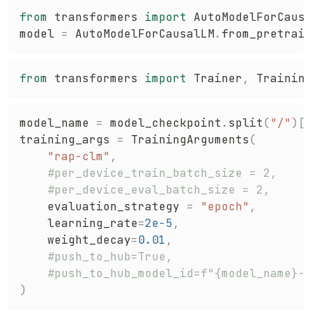
from
 transformers 
import
 AutoModelForCausa
model 
=
 AutoModelForCausalLM
.
from_pretrain
from
 transformers 
import
 Trainer
,
model_name 
=
 model_checkpoint
.
split
(
"/"
)
[
-
training_args 
=
 TrainingArguments
(
"rap-clm"
,
#per_device_train_batch_size = 2,
#per_device_eval_batch_size = 2,
    evaluation_strategy 
=
"epoch"
,
    learning_rate
=
2e-5
,
    weight_decay
=
0.01
,
#push_to_hub=True,
#push_to_hub_model_id=f"{model_name}-f
)