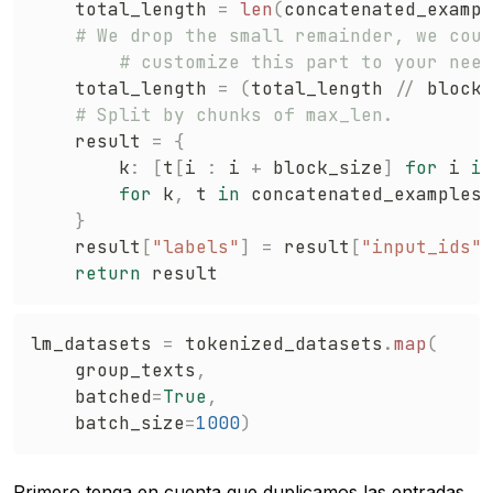
    total_length 
=
len
(
concatenated_exampl
# We drop the small remainder, we coul
# customize this part to your need
    total_length 
=
(
total_length 
//
 block_
# Split by chunks of max_len.
    result 
=
{
        k
:
[
t
[
i 
:
 i 
+
 block_size
]
for
 i 
in
for
 k
,
 t 
in
 concatenated_examples
.
}
    result
[
"labels"
]
=
 result
[
"input_ids"
]
return
lm_datasets 
=
 tokenized_datasets
.
map
(
    group_texts
,
    batched
=
True
,
    batch_size
=
1000
)
Primero tenga en cuenta que duplicamos las entradas