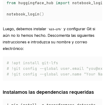
from
 huggingface_hub 
import
 notebook_login

notebook_login
(
)
Luego, debemos instalar
y configurar Git si
Git-LFS
aún no lo hemos hecho. Descomenta las siguientes
instrucciones e introduzca su nombre y correo
electrónico:
# !apt install git-lfs
# !git config --global user.email "you@exa
# !git config --global user.name "Your Nam
Instalamos las dependencias requeridas