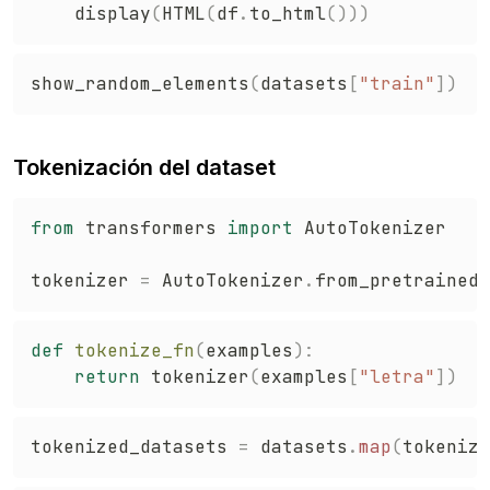
    display
(
HTML
(
df
.
to_html
(
)
)
)
show_random_elements
(
datasets
[
"train"
]
)
Tokenización del dataset
from
 transformers 
import
 AutoTokenizer

tokenizer 
=
 AutoTokenizer
.
from_pretrained
(
def
tokenize_fn
(
examples
)
:
return
 tokenizer
(
examples
[
"letra"
]
)
tokenized_datasets 
=
 datasets
.
map
(
tokenize