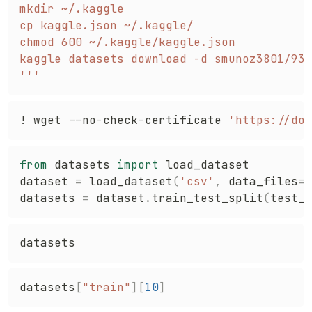
mkdir ~/.kaggle

cp kaggle.json ~/.kaggle/

chmod 600 ~/.kaggle/kaggle.json

kaggle datasets download -d smunoz3801/932
'''
! wget 
-
-
no
-
check
-
certificate 
'https://doc
from
 datasets 
import
 load_dataset

dataset 
=
 load_dataset
(
'csv'
,
 data_files
=
[
datasets 
=
 dataset
.
train_test_split
(
test_s
datasets
[
"train"
]
[
10
]