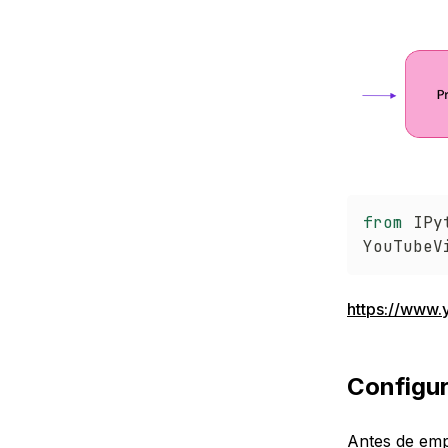
from
 IPy
YouTubeV
https://www
Configu
Antes de emp