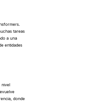
ansformers.
muchas tareas
ado a una
de entidades
 nivel
devuelve
erencia, donde