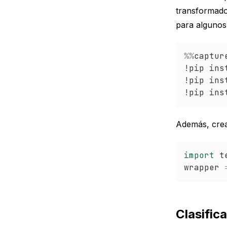
transformado
para algunos
%
%
capture
!pip ins
!pip ins
Además, crea
import
 t
wrapper 
Clasific