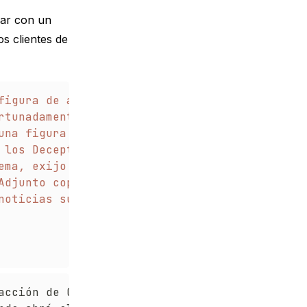
zar con un
s clientes de
figura de acción de \

rtunadamente, cuando abrí \

una figura de acción de \

 los Decepticons, espero \

ema, exijo un intercambio \

djunto copias de mis \

noticias suyas pronto. \

acción de Optimus Prime de
