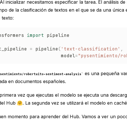
l inicializar necesitamos especificar la tarea. El análisis de
o de la clasificación de textos en el que se da una única 
 texto:
nsformers 
import
 pipeline

t_pipeline 
=
 pipeline
(
'text-classification'
,
                      model
=
"pysentimiento/ro
es una pequeña var
sentimiento/robertuito-sentiment-analysis
ada en documentos españoles.
 primera vez que ejecutas el modelo se ejecuta una descarg
del Hub 🤗. La segunda vez se utilizará el modelo en caché
uen momento para aprender del Hub. Vamos a ver un poco