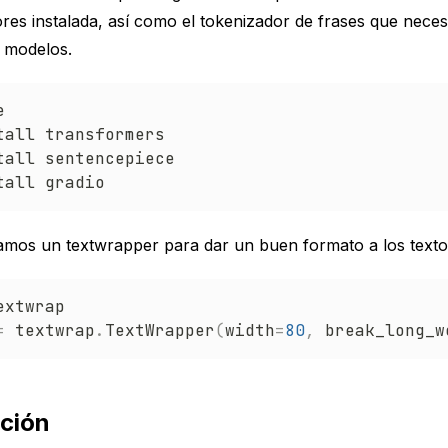
res instalada, así como el tokenizador de frases que nece
 modelos.


tall transformers

tall sentencepiece

mos un textwrapper para dar un buen formato a los textos
extwrap

=
 textwrap
.
TextWrapper
(
width
=
80
,
 break_long_w
ación