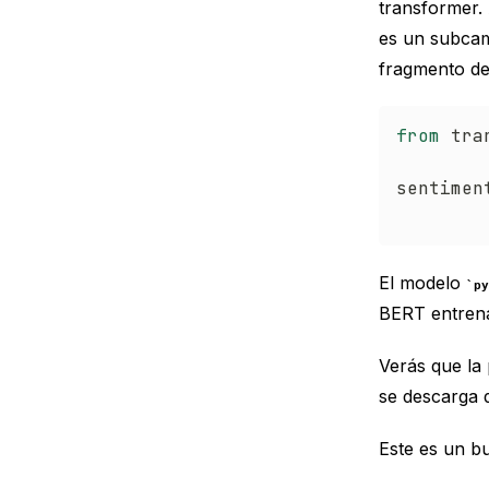
transformer. A
es un subcamp
fragmento de
from
 tra
sentimen
        
El modelo
py
BERT entren
Verás que la
se descarga 
Este es un b