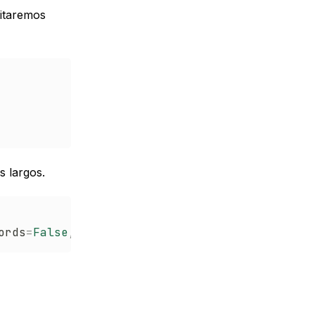
sitaremos
 largos.
ords
=
False
,
 break_on_hyphens
=
False
)