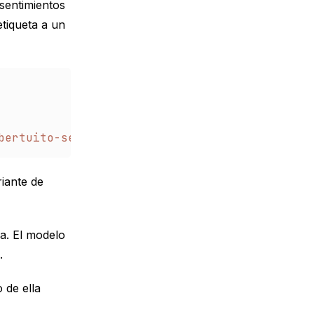
 sentimientos
etiqueta a un
bertuito-sentiment-analysis"
)
iante de
a. El modelo
.
 de ella