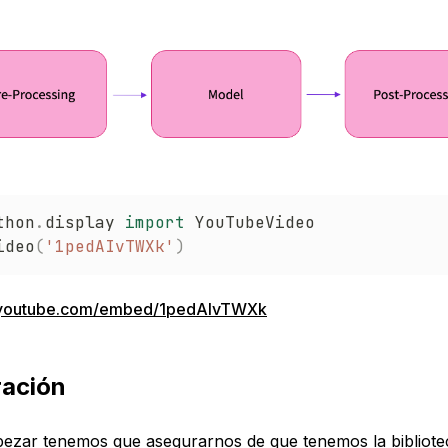
thon
.
display 
import
 YouTubeVideo

ideo
(
'1pedAIvTWXk'
)
.youtube.com/embed/1pedAIvTWXk
ración
ezar tenemos que asegurarnos de que tenemos la bibliote