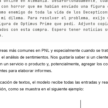
a online en Alemania
.
 Desafortunadamente
,
 cua
 con horror que me habían enviado una figura 
omo enemigo de toda la vida de los Decepticon
 mi dilema
.
 Para resolver el problema
,
 exijo 
igura de Optimus Prime que pedí
.
 Adjunto copi
ados con esta compra
.
 Espero tener noticias s
e
.
areas más comunes en PNL y especialmente cuando se trat
s el
análisis de sentimientos
. Nos gustaría saber si un client
on un servicio o producto y, potencialmente, agregar los c
entes para elaborar informes.
ficación de textos, el modelo recibe todas las entradas y rea
ión, como se muestra en el siguiente ejemplo: