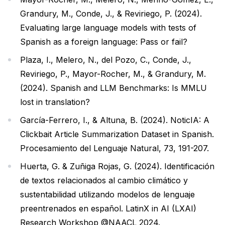
Grandury, M., Conde, J., & Reviriego, P. (2024).
Evaluating large language models with tests of
Spanish as a foreign language: Pass or fail?
Plaza, I., Melero, N., del Pozo, C., Conde, J.,
Reviriego, P., Mayor-Rocher, M., & Grandury, M.
(2024).
Spanish and LLM Benchmarks: Is MMLU
lost in translation?
García-Ferrero, I., & Altuna, B. (2024).
NoticIA: A
Clickbait Article Summarization Dataset in Spanish
.
Procesamiento del Lenguaje Natural, 73, 191-207.
Huerta, G. & Zuñiga Rojas, G. (2024).
Identificación
de textos relacionados al cambio climático y
sustentabilidad utilizando modelos de lenguaje
preentrenados en español
. LatinX in AI (LXAI)
Research Workshop @NAACL 2024.