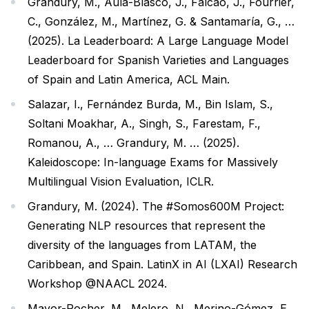
Grandury, M., Aula-Blasco, J., Falcão, J., Fourrier,
C., González, M., Martínez, G. & Santamaría, G., …
(2025).
La Leaderboard: A Large Language Model
Leaderboard for Spanish Varieties and Languages
of Spain and Latin America
, ACL Main.
Salazar, I., Fernández Burda, M., Bin Islam, S.,
Soltani Moakhar, A., Singh, S., Farestam, F.,
Romanou, A., … Grandury, M. … (2025).
Kaleidoscope: In-language Exams for Massively
Multilingual Vision Evaluation
, ICLR.
Grandury, M. (2024).
The #Somos600M Project:
Generating NLP resources that represent the
diversity of the languages from LATAM, the
Caribbean, and Spain
. LatinX in AI (LXAI) Research
Workshop @NAACL 2024.
Mayor-Rocher, M., Melero, N., Merino-Gómez, E.,