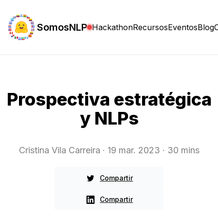
SomosNLP
Hackathon
Recursos
Eventos
Blog
Prospectiva estratégica
y NLPs
Cristina Vila Carreira
· 19 mar. 2023
· 30 mins
Compartir
Compartir