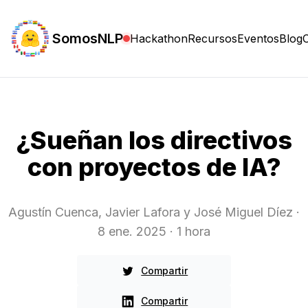
SomosNLP
Hackathon
Recursos
Eventos
Blog
¿Sueñan los directivos
con proyectos de IA?
Agustín Cuenca, Javier Lafora y José Miguel Díez
·
8 ene. 2025
· 1 hora
Compartir
Compartir