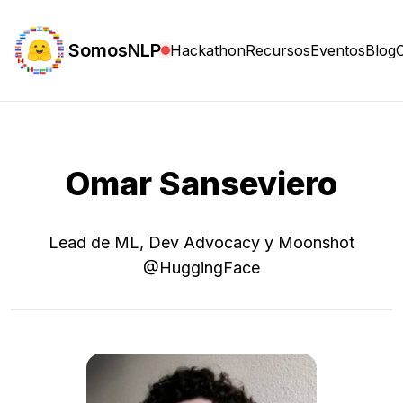
SomosNLP
Hackathon
Recursos
Eventos
Blog
Omar Sanseviero
Lead de ML, Dev Advocacy y Moonshot
@HuggingFace