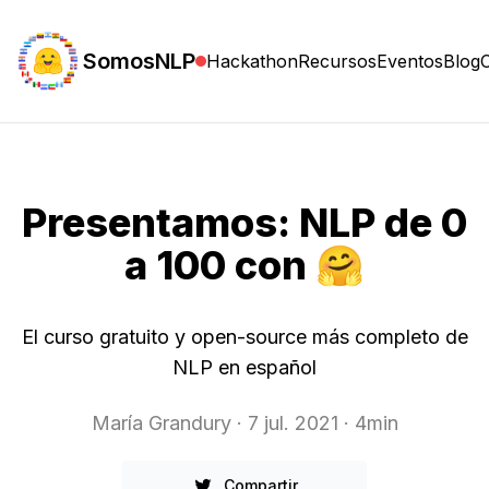
SomosNLP
Hackathon
Recursos
Eventos
Blog
Presentamos: NLP de 0
a 100 con 🤗
El curso gratuito y open-source más completo de
NLP en español
María Grandury
· 7 jul. 2021
· 4min
Compartir