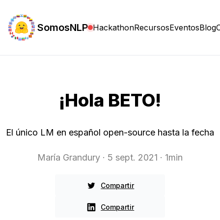
SomosNLP
Hackathon
Recursos
Eventos
Blog
¡Hola BETO!
El único LM en español open-source hasta la fecha
María Grandury
· 5 sept. 2021
· 1min
Compartir
Compartir